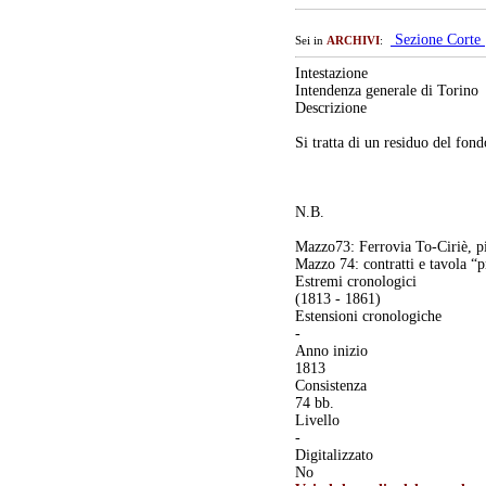
Sezione Corte
Sei in
ARCHIVI
:
Intestazione
Intendenza generale di Torino
Descrizione
Si tratta di un residuo del fon
N.B.
Mazzo73: Ferrovia To-Ciriè, pia
Mazzo 74: contratti e tavola “p
Estremi cronologici
(1813 - 1861)
Estensioni cronologiche
-
Anno inizio
1813
Consistenza
74 bb.
Livello
-
Digitalizzato
No