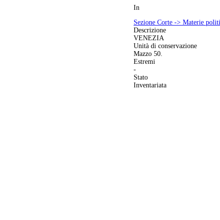
In
Sezione Corte -> Materie politi
Descrizione
VENEZIA
Unità di conservazione
Mazzo 50.
Estremi
-
Stato
Inventariata