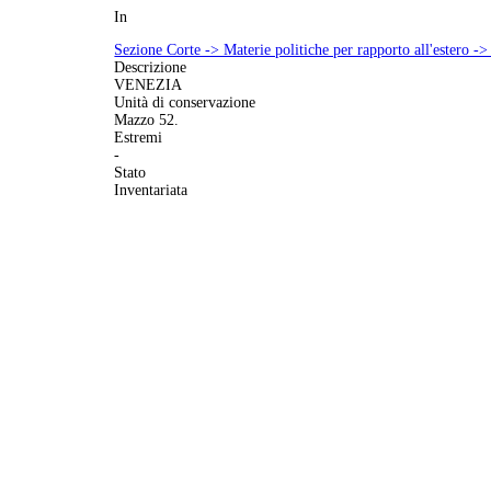
In
Sezione Corte -> Materie politiche per rapporto all'estero ->
Descrizione
VENEZIA
Unità di conservazione
Mazzo 52.
Estremi
-
Stato
Inventariata