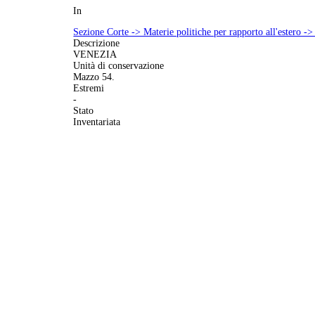
In
Sezione Corte -> Materie politiche per rapporto all'estero ->
Descrizione
VENEZIA
Unità di conservazione
Mazzo 54.
Estremi
-
Stato
Inventariata