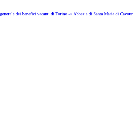
enerale dei benefici vacanti di Torino -> Abbazia di Santa Maria di Cavour