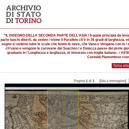
"IL DISEGNO DELLA SECONDA PARTE DELL'ASIA / Il quale principia da levante al
parte luochi diserti. da setten / trione il Parallelo ch'è in 36 gradi di larghezza. e
segno si vedeno tutte le scale che fanno le nave, che Vano e Vengano con le / spe
ch'vano e vengono le carovane dal Suachen / e Dalacca paese del prete giovañ
graduato in / Longhezza e larghezza, et misurato con miglia italiane:- / All'
Castaldi Piamontese coo
Torna all
Pagina
1
di
1
[
Vai a immagine
]