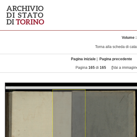
Volume 
Torna alla
scheda di cat
Pagina iniziale
|
Pagina precedente
Pagina
165
di
165
[
Vai a immagin