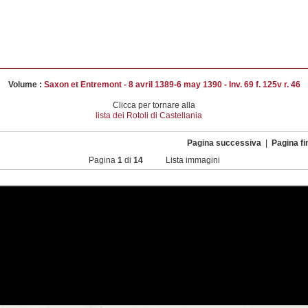
Volume :
Saxon et Entremont - 8 avril 1389-6 may 1390 - Inv. 69 f. 125v r. 46
Clicca per tornare alla
lista dei Rotoli di Castellania
Pagina successiva
|
Pagina fi
Pagina
1
di
14
Lista immagini