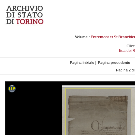
Volume :
Entremont et St Branchier 
Clicc
lista dei
Pagina iniziale
|
Pagina precedente
Pagina
2
d