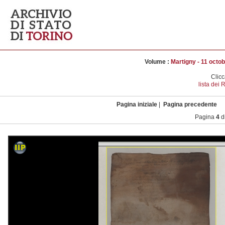
Volume :
Martigny - 11 octobr
Clicc
lista dei
Pagina iniziale
|
Pagina precedente
Pagina
4
d