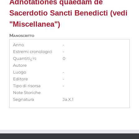
Adnotationes quaedam de
Sacerdotio Sancti Benedicti (vedi
"Miscellanea")
Manoscritto
Anno
-
Estremi cronologici
-
Quantitï¿½
0
Autore
Luogo
-
Editore
-
Tipo di risorsa
-
Note Storiche
Segnatura
Ja.X.1