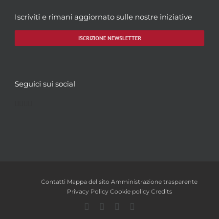
Iscriviti e rimani aggiornato sulle nostre iniziative
ISCRIZIONE NEWSLETTER
Seguici sui social
Facebook
Twitter
YouTube
Instagram
Contatti
Mappa del sito
Amministrazione trasparente
Privacy Policy
Cookie policy
Credits
Facebook
Twitter
YouTube
Instagram