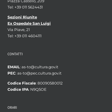
Piazza Castello, 209
Tel: +39 011 5624431
Sezioni Riunite
Ex Ospedale San Luigi
Via Piave, 21
Tel: +39 011 4604111
CONTATTI
EMAIL
: as-to@cultura.gov.it
PEC
: as-to@pec.cultura.gov.it
Codice Fiscale
: 80090580012
Codice IPA
: N9Q5OE
ORARI