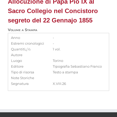
Allocuzione di Papa Pio IX al
Sacro Collegio nel Concistoro
segreto del 22 Gennajo 1855
Volume a Stampa
Anno
-
Estremi cronologici
-
Quantitï¿½
1 vol.
Autore
Luogo
Torino
Editore
Tipografia Sebastiano Franco
Tipo di risorsa
Testo a stampa
Note Storiche
Segnatura
X.VIII.26