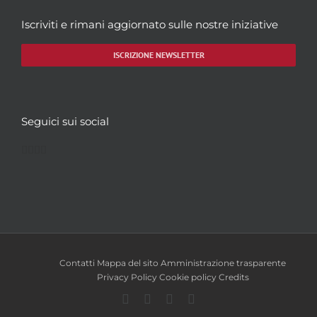
Iscriviti e rimani aggiornato sulle nostre iniziative
ISCRIZIONE NEWSLETTER
Seguici sui social
Facebook
Twitter
YouTube
Instagram
Contatti
Mappa del sito
Amministrazione trasparente
Privacy Policy
Cookie policy
Credits
Facebook
Twitter
YouTube
Instagram