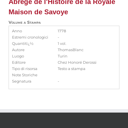
Abrégé de l'Histoire de la Royale
Maison de Savoye
Volume a Stampa
Anno
1778
Estremi cronologici
-
Quantitï¿½
1 vol.
Autore
ThomasBlanc
Luogo
Turin
Editore
Chez Honoré Derossi
Tipo di risorsa
Testo a stampa
Note Storiche
Segnatura
-