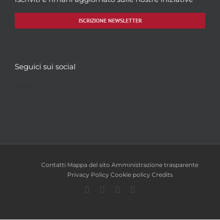
ISCRIZIONE NEWSLETTER
Seguici sui social
Facebook
Twitter
YouTube
Instagram
Contatti
Mappa del sito
Amministrazione trasparente
Privacy Policy
Cookie policy
Credits
Facebook
Twitter
YouTube
Instagram