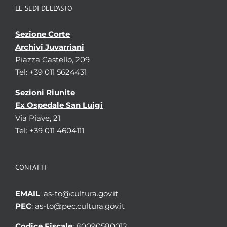
LE SEDI DELL’ASTO
Sezione Corte
Archivi Juvarriani
Piazza Castello, 209
Tel: +39 011 5624431
Sezioni Riunite
Ex Ospedale San Luigi
Via Piave, 21
Tel: +39 011 4604111
CONTATTI
EMAIL
: as-to@cultura.gov.it
PEC
: as-to@pec.cultura.gov.it
Codice Fiscale
: 80090580012