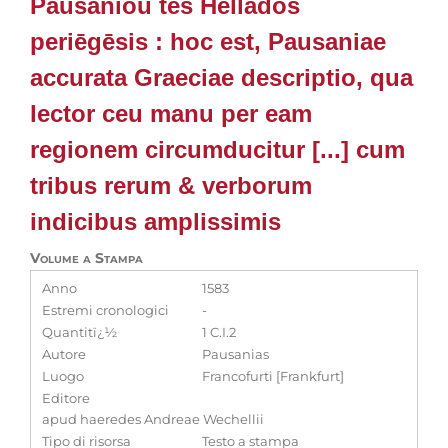
Pausaniou tēs Hellados
periēgēsis : hoc est, Pausaniae
accurata Graeciae descriptio, qua
lector ceu manu per eam
regionem circumducitur [...] cum
tribus rerum & verborum
indicibus amplissimis
Volume a Stampa
Anno
1583
Estremi cronologici
-
Quantitï¿½
1 C.I.2
Autore
Pausanias
Luogo
Francofurti [Frankfurt]
Editore
apud haeredes Andreae Wechellii
Tipo di risorsa
Testo a stampa