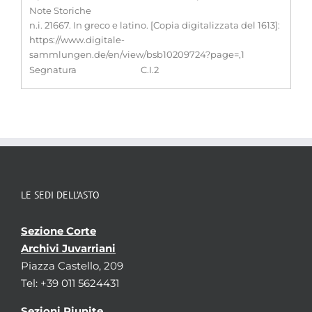
Note Storiche
n.i. 21667. In greco e latino. [Copia digitalizzata del 1613]:
https://www.digitale-
sammlungen.de/en/view/bsb10209724?page=,1
Segnatura
C.I.2
LE SEDI DELL’ASTO
Sezione Corte
Archivi Juvarriani
Piazza Castello, 209
Tel: +39 011 5624431
Sezioni Riunite