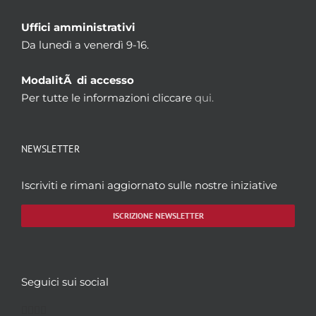
Uffici amministrativi
Da lunedì a venerdì 9-16.
ModalitÃ di accesso
Per tutte le informazioni cliccare
qui.
NEWSLETTER
Iscriviti e rimani aggiornato sulle nostre iniziative
ISCRIZIONE NEWSLETTER
Seguici sui social
Facebook
Twitter
YouTube
Instagram