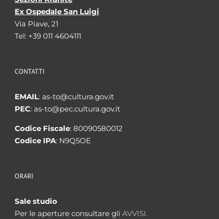
Ex Ospedale San Luigi
Via Piave, 21
Tel: +39 011 4604111
CONTATTI
EMAIL
: as-to@cultura.gov.it
PEC
: as-to@pec.cultura.gov.it
Codice Fiscale
: 80090580012
Codice IPA
: N9Q5OE
ORARI
Sale studio
Per le aperture consultare gli
AVVISI.