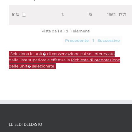
Info
1.
Si
1662 - 1771
Vista da 1 a 1 di 1 elementi
Precedente
1
Successivo
Seleziona le unit� di conservazione cui sei interessato
dalla lista superiore e effettua la
Richiesta di prenotazione
delle unit� selezionate
LE SEDI DELL’ASTO