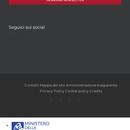
Seguici sui social
Facebook
Twitter
YouTube
Instagram
Contatti
Mappa del sito
Amministrazione trasparente
Privacy Policy
Cookie policy
Credits
Facebook
Twitter
YouTube
Instagram