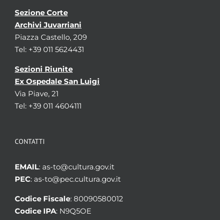
Sezione Corte
Archivi Juvarriani
Piazza Castello, 209
Tel: +39 011 5624431
Sezioni Riunite
Ex Ospedale San Luigi
Via Piave, 21
Tel: +39 011 4604111
CONTATTI
EMAIL
: as-to@cultura.gov.it
PEC
: as-to@pec.cultura.gov.it
Codice Fiscale
: 80090580012
Codice IPA
: N9Q5OE