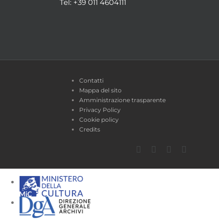
Tel: +39 011 4604111
Contatti
Mappa del sito
Amministrazione trasparente
Privacy Policy
Cookie policy
Credits
Facebook
Twitter
YouTube
Instagra