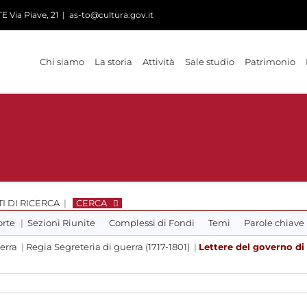
 Via Piave, 21
|
as-to@cultura.gov.it
Chi siamo
La storia
Attività
Sale studio
Patrimonio
I DI RICERCA
|
CERCA
orte
|
Sezioni Riunite
Complessi di Fondi
Temi
Parole chiave
erra
|
Regia Segreteria di guerra (1717-1801)
|
Lettere del governo di