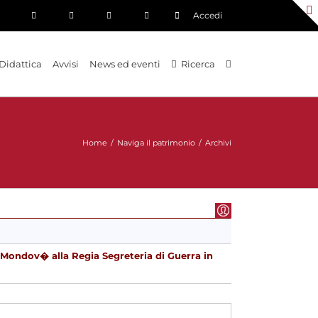
Accedi
Didattica
Avvisi
News ed eventi
Ricerca
Home
/
Naviga il patrimonio
/
Archivi
 Mondov� alla Regia Segreteria di Guerra in