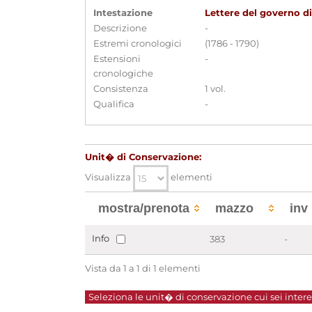
Intestazione
Lettere del governo d
Descrizione
-
Estremi cronologici
(1786 - 1790)
Estensioni
-
cronologiche
Consistenza
1 vol.
Qualifica
-
Unit� di Conservazione:
Visualizza
elementi
mostra/prenota
mazzo
inv
Info
383
-
Vista da 1 a 1 di 1 elementi
Seleziona le unit� di conservazione cui sei interes