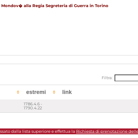
i Mondov� alla Regia Segreteria di Guerra in Torino
Filtra:
estremi
link
1786.4.6 -
1790.4.22
sato dalla lista superiore e effettua la
Richiesta di prenotazione dell