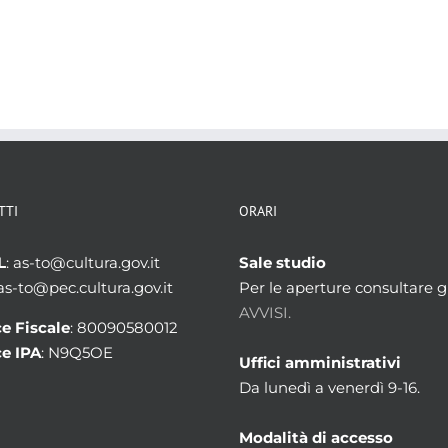
TTI
ORARI
L
: as-to@cultura.gov.it
Sale studio
 as-to@pec.cultura.gov.it
Per le aperture consultare gl
AVVISI.
e Fiscale
: 80090580012
e IPA
: N9Q5OE
Uffici amministrativi
Da lunedì a venerdì 9-16.
Modalità di accesso