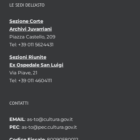
LE SEDI DELL’ASTO
Sezione Corte
Archivi Juvarriani
Piazza Castello, 209
Tel: +39 011 5624431
Sezioni Riunite
Ex Ospedale San Luigi
Via Piave, 21
Tel: +39 011 4604111
CONTATTI
EMAIL
: as-to@cultura.gov.it
PEC
: as-to@pec.cultura.gov.it
Codice Fiscale
: 80090580012