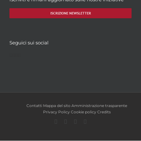
ISCRIZIONE NEWSLETTER
Seguici sui social
Facebook
Twitter
YouTube
Instagram
Contatti
Mappa del sito
Amministrazione trasparente
Privacy Policy
Cookie policy
Credits
Facebook
Twitter
YouTube
Instagram