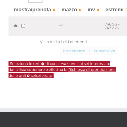
mostra/prenota
mazzo
inv
estremi
1746.9.2 -
Info
55
-
1747.2.26
Vista da 1 a 1 di 1 elementi
Precedente
1
Successivo
Seleziona le unit� di conservazione cui sei interessato
dalla lista superiore e effettua la
Richiesta di prenotazione
delle unit� selezionate