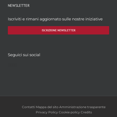
NEWSLETTER
Iscriviti e rimani aggiornato sulle nostre iniziative
ISCRIZIONE NEWSLETTER
Seguici sui social
Facebook
Twitter
YouTube
Instagram
Contatti
Mappa del sito
Amministrazione trasparente
Privacy Policy
Cookie policy
Credits