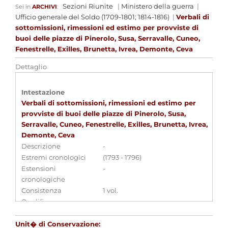
Sezioni Riunite
|
Ministero della guerra
|
Sei in
ARCHIVI
:
Ufficio generale del Soldo (1709-1801; 1814-1816)
|
Verbali di
sottomissioni, rimessioni ed estimo per provviste di
buoi delle piazze di Pinerolo, Susa, Serravalle, Cuneo,
Fenestrelle, Exilles, Brunetta, Ivrea, Demonte, Ceva
Dettaglio
Intestazione
Verbali di sottomissioni, rimessioni ed estimo per
provviste di buoi delle piazze di Pinerolo, Susa,
Serravalle, Cuneo, Fenestrelle, Exilles, Brunetta, Ivrea,
Demonte, Ceva
Descrizione
-
Estremi cronologici
(1793 - 1796)
Estensioni
-
cronologiche
Consistenza
1 vol.
Qualifica
-
Unit� di Conservazione: