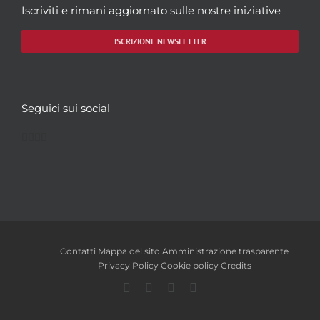
Iscriviti e rimani aggiornato sulle nostre iniziative
ISCRIZIONE NEWSLETTER
Seguici sui social
Facebook
Twitter
YouTube
Instagram
Contatti
Mappa del sito
Amministrazione trasparente
Privacy Policy
Cookie policy
Credits
Facebook
Twitter
YouTube
Instagram