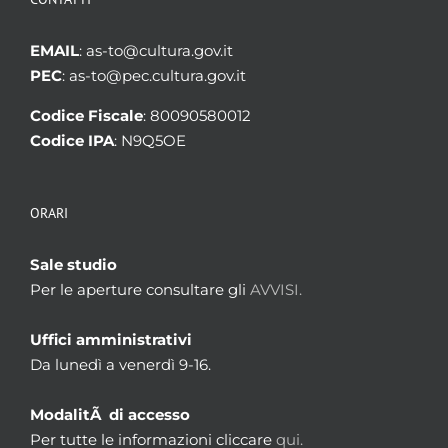
EMAIL
: as-to@cultura.gov.it
PEC
: as-to@pec.cultura.gov.it
Codice Fiscale
: 80090580012
Codice IPA
: N9Q5OE
ORARI
Sale studio
Per le aperture consultare gli
AVVISI.
Uffici amministrativi
Da lunedì a venerdì 9-16.
ModalitÃ di accesso
Per tutte le informazioni cliccare
qui.