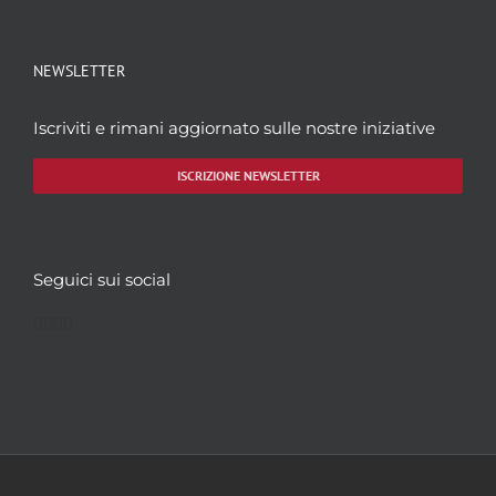
NEWSLETTER
Iscriviti e rimani aggiornato sulle nostre iniziative
ISCRIZIONE NEWSLETTER
Seguici sui social
Facebook
Twitter
YouTube
Instagram