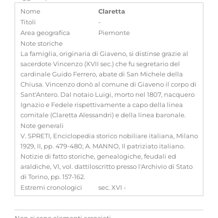
Nome
Claretta
Titoli
-
Area geografica
Piemonte
Note storiche
La famiglia, originaria di Giaveno, si distinse grazie al
sacerdote Vincenzo (XVII sec.) che fu segretario del
cardinale Guido Ferrero, abate di San Michele della
Chiusa. Vincenzo donò al comune di Giaveno il corpo di
Sant'Antero. Dal notaio Luigi, morto nel 1807, nacquero
Ignazio e Fedele rispettivamente a capo della linea
comitale (Claretta Alessandri) e della linea baronale.
Note generali
V. SPRETI, Enciclopedia storico nobiliare italiana, Milano
1929, II, pp. 479-480; A. MANNO, Il patriziato italiano.
Notizie di fatto storiche, genealogiche, feudali ed
araldiche, VI, vol. dattiloscritto presso l'Archivio di Stato
di Torino, pp. 157-162.
Estremi cronologici
sec. XVI -