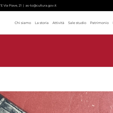
 Via Piave, 21
|
as-to@cultura.gov.it
Chi siamo
La storia
Attività
Sale studio
Patrimonio