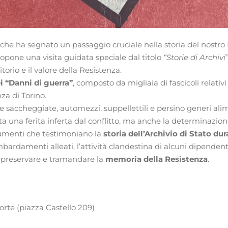
 che ha segnato un passaggio cruciale nella storia del nostro 
opone una visita guidata speciale dal titolo
“Storie di Archivi
orio e il valore della Resistenza.
i “Danni di guerra”
, composto da migliaia di fascicoli relativi
za di Torino.
 saccheggiate, automezzi, suppellettili e persino generi alim
ta una ferita inferta dal conflitto, ma anche la determinazione
documenti che testimoniano la
storia dell’Archivio di Stato dur
mbardamenti alleati, l’attività clandestina di alcuni dipendent
l preservare e tramandare la
memoria della Resistenza
.
Corte (piazza Castello 209)