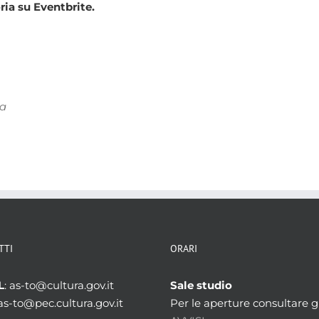
ia su Eventbrite.
za
TTI
ORARI
L
: as-to@cultura.gov.it
Sale studio
 as-to@pec.cultura.gov.it
Per le aperture consultare gl