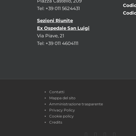
Piazza Castello, 209
Codic
Tel: +39 011 5624431
Codic
Sezioni Riunite
Ex Ospedale San Luigi
Via Piave, 21
Tel: +39 011 4604111
Contatti
Mappa del sito
Amministrazione trasparente
Privacy Policy
Cookie policy
Credits
Facebook
Twitter
YouTube
Instagra