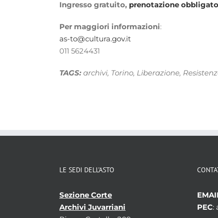
Ingresso gratuito,
prenotazione obbligator
Per maggiori informazioni
:
as-to@cultura.gov.it
011 5624431
TAGS:
archivi, Torino, Liberazione, Resisten
LE SEDI DELL’ASTO
CONTA
Sezione Corte
EMAI
Archivi Juvarriani
PEC
: