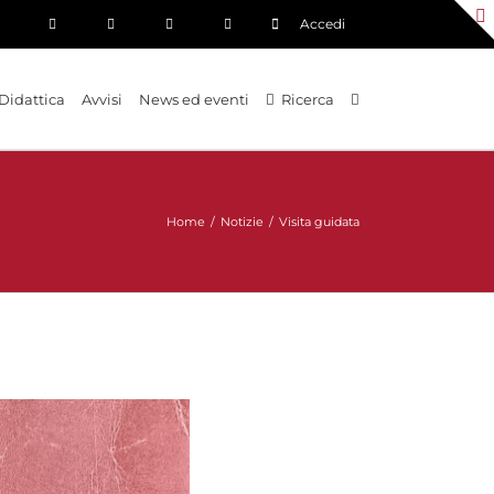
Accedi
Didattica
Avvisi
News ed eventi
Ricerca
Home
/
Notizie
/
Visita guidata