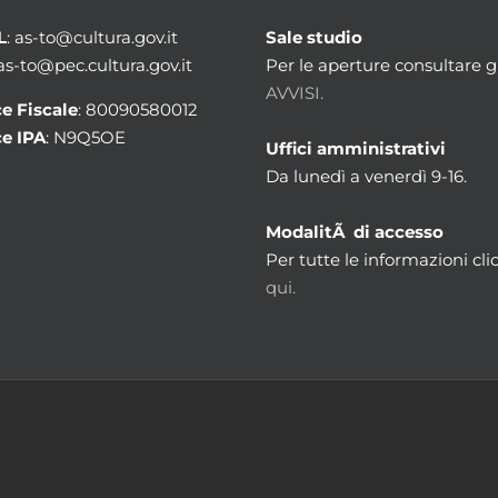
L
: as-to@cultura.gov.it
Sale studio
 as-to@pec.cultura.gov.it
Per le aperture consultare gl
AVVISI.
e Fiscale
: 80090580012
e IPA
: N9Q5OE
Uffici amministrativi
Da lunedì a venerdì 9-16.
ModalitÃ di accesso
Per tutte le informazioni cli
qui.