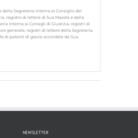
 e della Segreteria Interna al Consiglio dei
ia, registro di lettere di Sua Maestà e della
ria Interna ai Consigli di Giustizia, registri di
ore generale, registri di lettere della Segreteria
iale di patenti di grazie accordate da Sua
NEWSLETTER