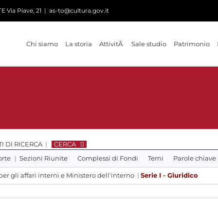
 Via Piave, 21
|
as-to@cultura.gov.it
Chi siamo
La storia
AttivitÃ
Sale studio
Patrimonio
I DI RICERCA
|
CERCA
orte
|
Sezioni Riunite
Complessi di Fondi
Temi
Parole chiave
er gli affari interni e Ministero dell'interno
|
Serie I - Giuridico