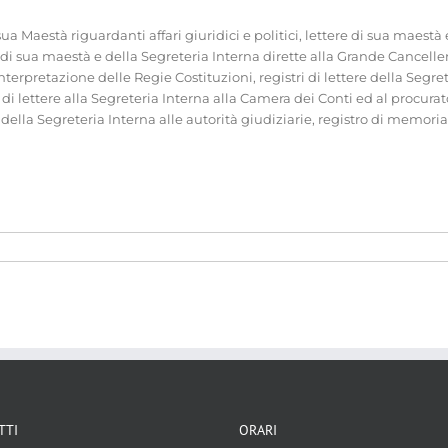
sua Maestà riguardanti affari giuridici e politici, lettere di sua maestà
re di sua maestà e della Segreteria Interna dirette alla Grande Canceller
nterpretazione delle Regie Costituzioni, registri di lettere della Segrete
i di lettere alla Segreteria Interna alla Camera dei Conti ed al procurat
ere della Segreteria Interna alle autorità giudiziarie, registro di memor
interni [Inventari n.120bis/120.2/120ter/120quater]
 interna
TTI
ORARI