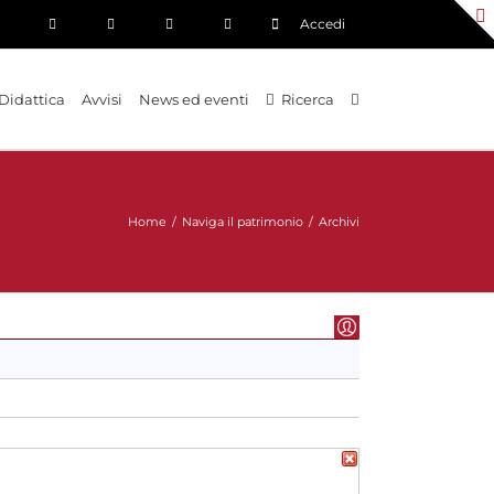
Accedi
Didattica
Avvisi
News ed eventi
Ricerca
Home
/
Naviga il patrimonio
/
Archivi