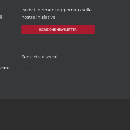
Iscriviti e rimani aggiornato sulle
i
nostre iniziative
ISCRIZIONE NEWSLETTER
Seguici sui social
Facebook
Twitter
YouTube
Instagram
ccare