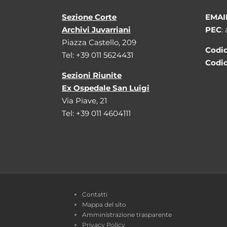
Sezione Corte
EMAI
Archivi Juvarriani
PEC
:
Piazza Castello, 209
Codic
Tel: +39 011 5624431
Codic
Sezioni Riunite
Ex Ospedale San Luigi
Via Piave, 21
Tel: +39 011 4604111
Contatti
Mappa del sito
Amministrazione trasparente
Privacy Policy