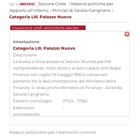
Sezione Corte
|
Materie politiche per
Sei in
ARCHIVI
:
rapporto all'interno
|
Principi di Savoia-Carignano
|
Categoria LIII. Palazzo Nuovo
Visualizza le unitÃ archivistiche assciate
Intestazione
Categoria LIII. Palazzo Nuovo
Descrizione
La busta si trova presso le Sezioni Riunite perchè
comprendente i titoli relativi ai beni ceduti alle Regie
Finanze con rogito 19 maggio 1832 e conservati
pertanto tra la documentazione del Ministero delle
Finanze. Si veda anche Ministero di Finanze - Azienda
Savoia Carignano.
Estremi cronologici
(1704 - 1790)
Estensioni
-
cronologiche
Consistenza
1 b.
Qualifica
-
Nessun sottolivello per l'elemento corrente