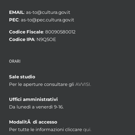
EMAIL
: as-to@cultura.gov.it
PEC
: as-to@pec.cultura.gov.it
Codice Fiscale
: 80090580012
Codice IPA
: N9Q5OE
ORARI
Sale studio
Per le aperture consultare gli
AVVISI.
Uffici amministrativi
Da lunedì a venerdì 9-16.
ModalitÃ di accesso
Per tutte le informazioni cliccare
qui.