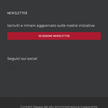
NEWSLETTER
Iscriviti e rimani aggiornato sulle nostre iniziative
ISCRIZIONE NEWSLETTER
Seguici sui social
Facebook
Twitter
YouTube
Instagram
Contatti
Mappa del sito
Amministrazione trasparente