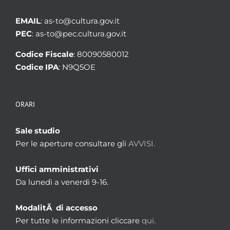
EMAIL
: as-to@cultura.gov.it
PEC
: as-to@pec.cultura.gov.it
Codice Fiscale
: 80090580012
Codice IPA
: N9Q5OE
ORARI
Sale studio
Per le aperture consultare gli
AVVISI.
Uffici amministrativi
Da lunedì a venerdì 9-16.
ModalitÃ di accesso
Per tutte le informazioni cliccare
qui.