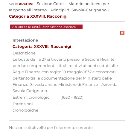
Sezione Corte
|
Materie politiche per
Sei in
ARCHIVI
:
rapporto all'interno
|
Principi di Savoia-Carignano
|
Categoria XXXVIII. Racconigi
Visualizza le unitÃ archivistiche assciate
Intestazione
Categoria XXXVIII. Racconigi
Descrizione
Le buste da 1 a 27 si trovano presso le Sezioni Riunite
perchè comprendenti i titoli relativi ai beni ceduti alle
Regie Finanze con rogito 19 maggio 1832 e conservati
pertanto tra la documentazione del Ministero delle
Finanze. Si veda anche Ministero di Finanze - Azienda
Savoia Carignano.
Estremi cronologici
(1630 - 1820)
Estensioni
-
cronologiche
Consistenza
1 b.
Qualifica
-
Nessun sottolivello per l'elemento corrente