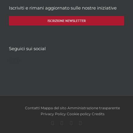
Iscriviti e rimani aggiornato sulle nostre iniziative
ISCRIZIONE NEWSLETTER
Seguici sui social
Facebook
Twitter
YouTube
Instagram
Contatti
Mappa del sito
Amministrazione trasparente
Privacy Policy
Cookie policy
Credits
Facebook
Twitter
YouTube
Instagram