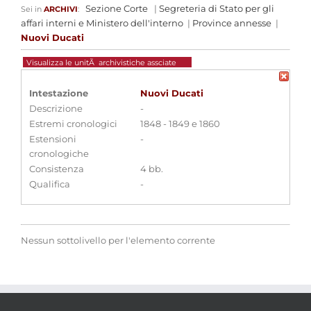
Sezione Corte
|
Segreteria di Stato per gli
Sei in
ARCHIVI
:
affari interni e Ministero dell'interno
|
Province annesse
|
Nuovi Ducati
Visualizza le unitÃ archivistiche assciate
Intestazione
Nuovi Ducati
Descrizione
-
Estremi cronologici
1848 - 1849 e 1860
Estensioni
-
cronologiche
Consistenza
4 bb.
Qualifica
-
Nessun sottolivello per l'elemento corrente