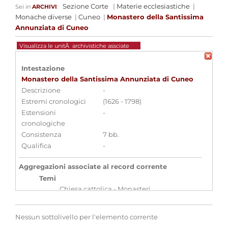
Sezione Corte
|
Materie ecclesiastiche
|
Sei in
ARCHIVI
:
Monache diverse
|
Cuneo
|
Monastero della Santissima
Annunziata di Cuneo
Visualizza le unitÃ archivistiche assciate
Intestazione
Monastero della Santissima Annunziata di Cuneo
Descrizione
-
Estremi cronologici
(1626 - 1798)
Estensioni
-
cronologiche
Consistenza
7 bb.
Qualifica
-
Aggregazioni associate al record corrente
Temi
Chiesa cattolica - Monasteri
Parole chiave
Archivi ecclesiastici
Clero
Monasteri
Nessun sottolivello per l'elemento corrente
e abbazie
Religione