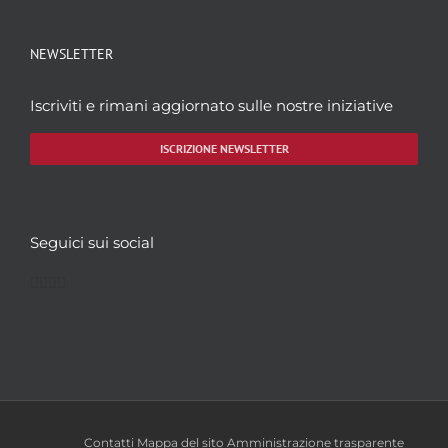
NEWSLETTER
Iscriviti e rimani aggiornato sulle nostre iniziative
ISCRIZIONE NEWSLETTER
Seguici sui social
Facebook
Twitter
YouTube
Instagram
Contatti
Mappa del sito
Amministrazione trasparente