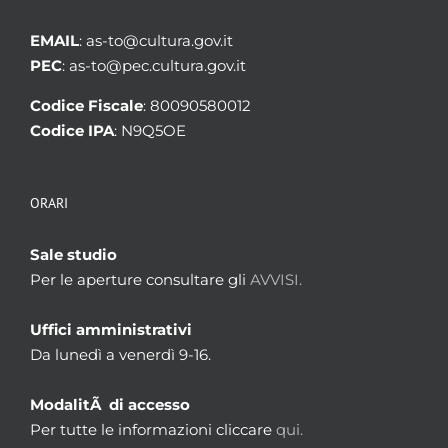
EMAIL
: as-to@cultura.gov.it
PEC
: as-to@pec.cultura.gov.it
Codice Fiscale
: 80090580012
Codice IPA
: N9Q5OE
ORARI
Sale studio
Per le aperture consultare gli
AVVISI.
Uffici amministrativi
Da lunedì a venerdì 9-16.
ModalitÃ di accesso
Per tutte le informazioni cliccare
qui.