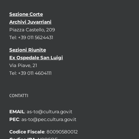
Sezione Corte
Archivi Juvarriani
Piazza Castello, 209
Tel: +39 011 5624431
Sezioni Riunite
Ex Ospedale San Luigi
Via Piave, 21
Tel: +39 011 4604111
CONTATTI
EMAIL
: as-to@cultura.gov.it
PEC
: as-to@pec.cultura.gov.it
Codice Fiscale
: 80090580012