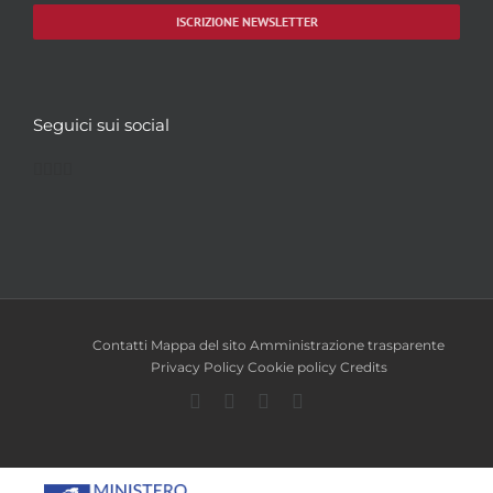
ISCRIZIONE NEWSLETTER
Seguici sui social
Facebook
Twitter
YouTube
Instagram
Contatti
Mappa del sito
Amministrazione trasparente
Privacy Policy
Cookie policy
Credits
Facebook
Twitter
YouTube
Instagram