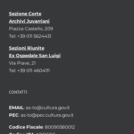
Sezione Corte
Archivi Juvarriani
Piazza Castello, 209
Tel: +39 011 5624431
Sezioni Riunite
Ex Ospedale San Luigi
Via Piave, 21
Tel: +39 011 4604111
CONTATTI
EMAIL
: as-to@cultura.gov.it
PEC
: as-to@pec.cultura.gov.it
Codice Fiscale
: 80090580012