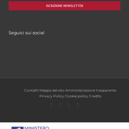
ISCRIZIONE NEWSLETTER
Seguici sui social
Facebook
Twitter
YouTube
Instagram
Contatti
Mappa del sito
Amministrazione trasparente
Privacy Policy
Cookie policy
Credits
Facebook
Twitter
YouTube
Instagram