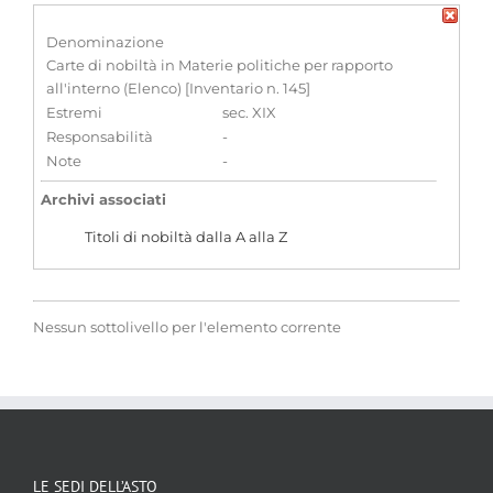
Denominazione
Carte di nobiltà in Materie politiche per rapporto
all'interno (Elenco) [Inventario n. 145]
Estremi
sec. XIX
Responsabilità
-
Note
-
Archivi associati
Titoli di nobiltà dalla A alla Z
Nessun sottolivello per l'elemento corrente
LE SEDI DELL’ASTO