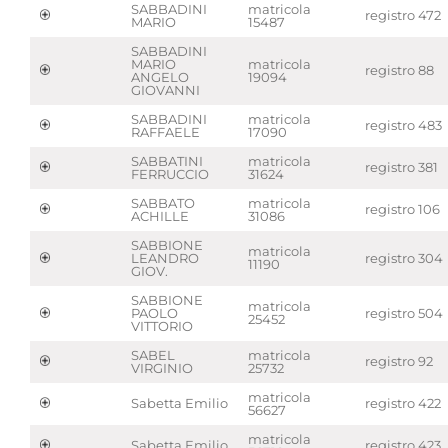
SABBADINI
matricola
registro 472
MARIO
15487
SABBADINI
MARIO
matricola
registro 88
ANGELO
19094
GIOVANNI
SABBADINI
matricola
registro 483
RAFFAELE
17090
SABBATINI
matricola
registro 381
FERRUCCIO
31624
SABBATO
matricola
registro 106
ACHILLE
31086
SABBIONE
matricola
LEANDRO
registro 304
11190
GIOV.
SABBIONE
matricola
PAOLO
registro 504
25452
VITTORIO
SABEL
matricola
registro 92
VIRGINIO
25732
matricola
Sabetta Emilio
registro 422
56627
matricola
Sabetta Emilio
registro 423