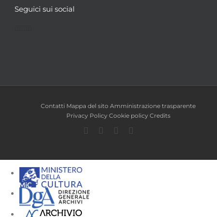
Seguici sui social
Facebook
Twitter
YouTube
Instagram
Contatti
Mappa del sito
Amministrazione trasparente
Privacy Policy
Cookie policy
Credits
Facebook
Twitter
YouTube
Instagram