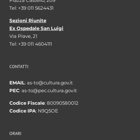
Piazza Castello, 209
Tel: +39 011 5624431
Sezioni Riunite
Ex Ospedale San Luigi
Via Piave, 21
Tel: +39 011 4604111
CONTATTI
EMAIL
: as-to@cultura.gov.it
PEC
: as-to@pec.cultura.gov.it
Codice Fiscale
: 80090580012
Codice IPA
: N9Q5OE
ORARI