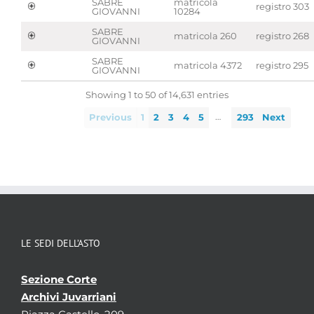
SABRE
matricola
registro 303
GIOVANNI
10284
SABRE
matricola 260
registro 268
GIOVANNI
SABRE
matricola 4372
registro 295
GIOVANNI
Showing 1 to 50 of 14,631 entries
…
Previous
1
2
3
4
5
293
Next
LE SEDI DELL’ASTO
Sezione Corte
Archivi Juvarriani