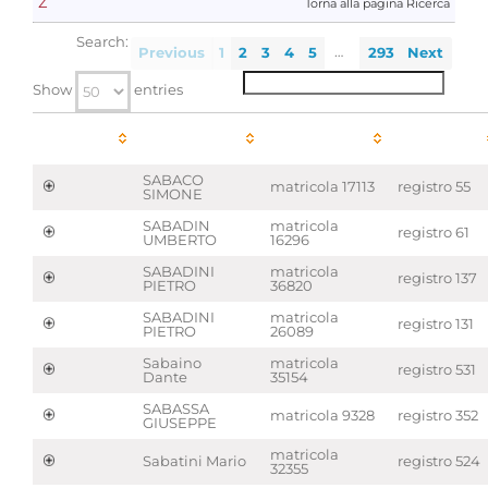
Z
Torna alla pagina Ricerca
Search:
…
Previous
1
2
3
4
5
293
Next
Show
entries
action
titolare
matricola
registro
SABACO
matricola 17113
registro 55
SIMONE
SABADIN
matricola
registro 61
UMBERTO
16296
SABADINI
matricola
registro 137
PIETRO
36820
SABADINI
matricola
registro 131
PIETRO
26089
Sabaino
matricola
registro 531
Dante
35154
SABASSA
matricola 9328
registro 352
GIUSEPPE
matricola
Sabatini Mario
registro 524
32355